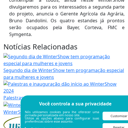
contemplar a todos, ainda nesse WinterShow
divulgaremos para os interessados a segunda parte
do projeto, anuncia o Gerente Agrícola da Agrária,
Bruno Dandolini. Os quatro estandes já prontos
serão ocupados pela Bayer, Corteva, FMC e
Symgenta.
Notícias Relacionadas
Segundo dia de WinterShow tem programação especial
para mulheres e jovens
Palestras e inauguração dão início ao WinterShow 2024
Você controla a sua privacidade
WinterShow Promove Workshop de Pizzas e Calzones
Nós utilizamos cookies para lhe oferecer uma
jornada personalizada em nosso site.
Customizar
Utilize as opções abaixo para configurar suas
preferências sobre esse assunto.
Rejeitar